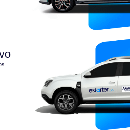
ivo
os