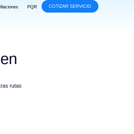
COTIZAR SERVICIO
iliaciones
PQR
 en
tras rutas