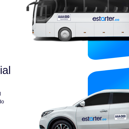
ial
l
do