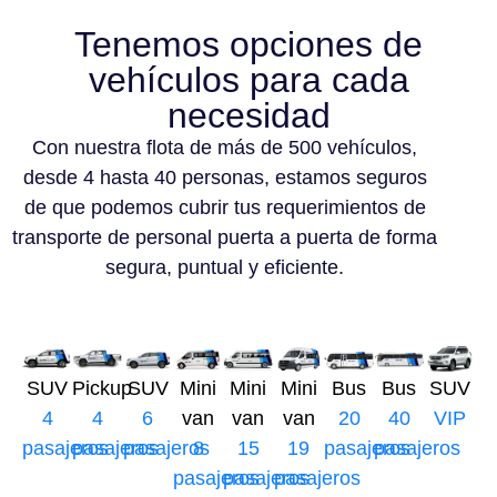
Tenemos opciones de
vehículos para cada
necesidad
Con nuestra flota de más de 500 vehículos,
desde 4 hasta 40 personas, estamos seguros
de que podemos cubrir tus requerimientos de
transporte de personal puerta a puerta de forma
segura, puntual y eficiente.
SUV
Pickup
SUV
Mini
Mini
Mini
Bus
Bus
SUV
4
4
6
van
van
van
20
40
VIP
pasajeros
pasajeros
pasajeros
8
15
19
pasajeros
pasajeros
pasajeros
pasajeros
pasajeros