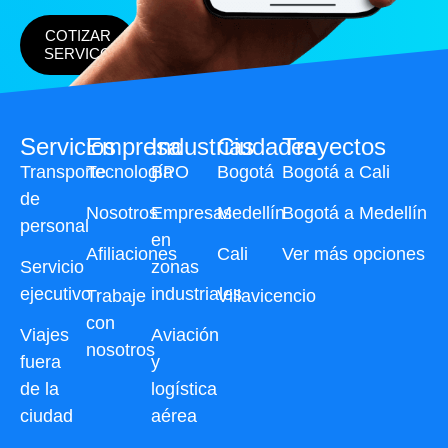
COTIZAR
SERVICO
Servicios
Empresa
Industrias
Ciudades
Trayectos
Transporte
Tecnología
BPO
Bogotá
Bogotá a Cali
de
Nosotros
Empresas
Medellín
Bogotá a Medellín
personal
en
Afiliaciones
Cali
Ver más opciones
Servicio
zonas
ejecutivo
industriales
Trabaje
Villavicencio
con
Viajes
Aviación
nosotros
fuera
y
de la
logística
ciudad
aérea