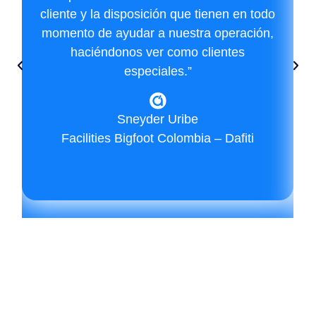
cliente y la disposición que tienen en todo
momento de ayudar a nuestra operación,
haciéndonos ver como clientes
especiales.”
Sneyder Uribe
Facilities Bigfoot Colombia – Dafiti