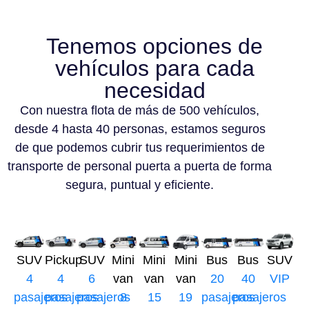
Tenemos opciones de
vehículos para cada
necesidad
Con nuestra flota de más de 500 vehículos,
desde 4 hasta 40 personas, estamos seguros
de que podemos cubrir tus requerimientos de
transporte de personal puerta a puerta de forma
segura, puntual y eficiente.
SUV
Pickup
SUV
Mini
Mini
Mini
Bus
Bus
SUV
4
4
6
van
van
van
20
40
VIP
pasajeros
pasajeros
pasajeros
8
15
19
pasajeros
pasajeros