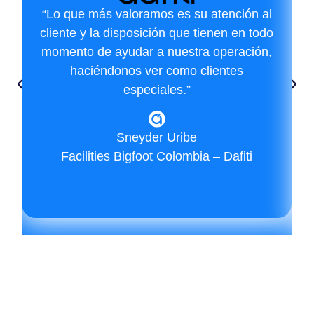
“Lo que más valoramos es su atención al
cliente y la disposición que tienen en todo
momento de ayudar a nuestra operación,
haciéndonos ver como clientes
especiales.”
Sneyder Uribe
Facilities Bigfoot Colombia – Dafiti