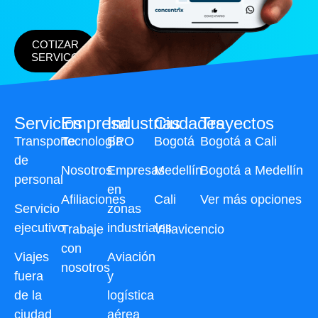
COTIZAR
SERVICO
Servicios
Empresa
Industrias
Ciudades
Trayectos
Transporte
Tecnología
BPO
Bogotá
Bogotá a Cali
de
Nosotros
Empresas
Medellín
Bogotá a Medellín
personal
en
Afiliaciones
Cali
Ver más opciones
Servicio
zonas
ejecutivo
industriales
Trabaje
Villavicencio
con
Viajes
Aviación
nosotros
fuera
y
de la
logística
ciudad
aérea