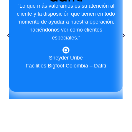
“Lo que más valoramos es su atención al
cliente y la disposición que tienen en todo
momento de ayudar a nuestra operación,
haciéndonos ver como clientes
especiales.”
Sneyder Uribe
Facilities Bigfoot Colombia – Dafiti