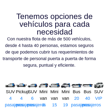
Tenemos opciones de
vehículos para cada
necesidad
Con nuestra flota de más de 500 vehículos,
desde 4 hasta 40 personas, estamos seguros
de que podemos cubrir tus requerimientos de
transporte de personal puerta a puerta de forma
segura, puntual y eficiente.
SUV
Pickup
SUV
Mini
Mini
Mini
Bus
Bus
SUV
4
4
6
van
van
van
20
40
VIP
pasajeros
pasajeros
pasajeros
8
15
19
pasajeros
pasajeros