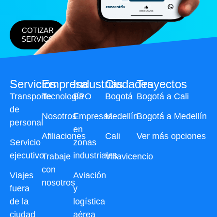
COTIZAR
SERVICO
Servicios
Empresa
Industrias
Ciudades
Trayectos
Transporte
Tecnología
BPO
Bogotá
Bogotá a Cali
de
Nosotros
Empresas
Medellín
Bogotá a Medellín
personal
en
Afiliaciones
Cali
Ver más opciones
Servicio
zonas
ejecutivo
industriales
Trabaje
Villavicencio
con
Viajes
Aviación
nosotros
fuera
y
de la
logística
ciudad
aérea