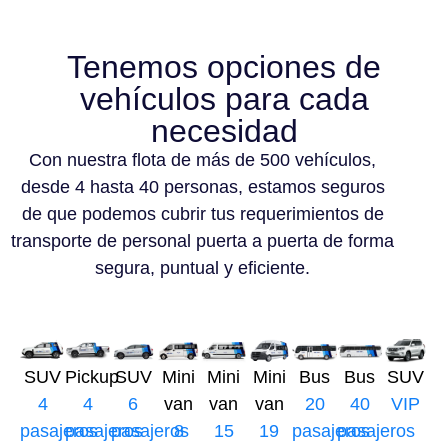
Tenemos opciones de
vehículos para cada
necesidad
Con nuestra flota de más de 500 vehículos,
desde 4 hasta 40 personas, estamos seguros
de que podemos cubrir tus requerimientos de
transporte de personal puerta a puerta de forma
segura, puntual y eficiente.
SUV
Pickup
SUV
Mini
Mini
Mini
Bus
Bus
SUV
4
4
6
van
van
van
20
40
VIP
pasajeros
pasajeros
pasajeros
8
15
19
pasajeros
pasajeros