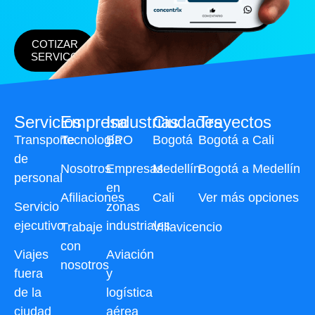
COTIZAR
SERVICO
Servicios
Empresa
Industrias
Ciudades
Trayectos
Transporte
Tecnología
BPO
Bogotá
Bogotá a Cali
de
Nosotros
Empresas
Medellín
Bogotá a Medellín
personal
en
Afiliaciones
Cali
Ver más opciones
Servicio
zonas
ejecutivo
industriales
Trabaje
Villavicencio
con
Viajes
Aviación
nosotros
fuera
y
de la
logística
ciudad
aérea