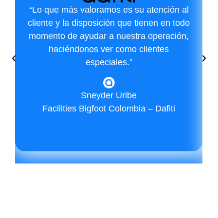
“Lo que más valoramos es su atención al
cliente y la disposición que tienen en todo
momento de ayudar a nuestra operación,
haciéndonos ver como clientes
especiales.”
Sneyder Uribe
Facilities Bigfoot Colombia – Dafiti