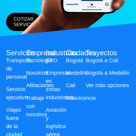
COTIZAR
SERVICO
Servicios
Empresa
Industrias
Ciudades
Trayectos
Transporte
Tecnología
BPO
Bogotá
Bogotá a Cali
de
Nosotros
Empresas
Medellín
Bogotá a Medellín
personal
en
Afiliaciones
Cali
Ver más opciones
Servicio
zonas
ejecutivo
industriales
Trabaje
Villavicencio
con
Viajes
Aviación
nosotros
fuera
y
de la
logística
ciudad
aérea