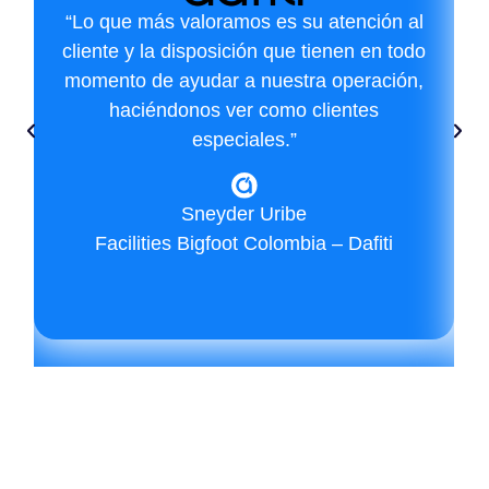
“Lo que más valoramos es su atención al
cliente y la disposición que tienen en todo
momento de ayudar a nuestra operación,
haciéndonos ver como clientes
especiales.”
Sneyder Uribe
Facilities Bigfoot Colombia – Dafiti