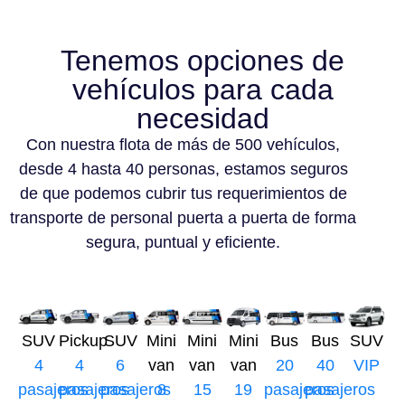
Tenemos opciones de
vehículos para cada
necesidad
Con nuestra flota de más de 500 vehículos,
desde 4 hasta 40 personas, estamos seguros
de que podemos cubrir tus requerimientos de
transporte de personal puerta a puerta de forma
segura, puntual y eficiente.
SUV
Pickup
SUV
Mini
Mini
Mini
Bus
Bus
SUV
4
4
6
van
van
van
20
40
VIP
pasajeros
pasajeros
pasajeros
8
15
19
pasajeros
pasajeros