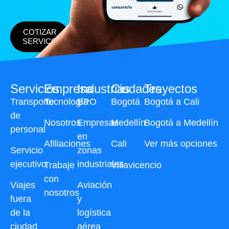
COTIZAR
SERVICO
Servicios
Empresa
Industrias
Ciudades
Trayectos
Transporte
Tecnología
BPO
Bogotá
Bogotá a Cali
de
Nosotros
Empresas
Medellín
Bogotá a Medellín
personal
en
Afiliaciones
Cali
Ver más opciones
Servicio
zonas
ejecutivo
industriales
Trabaje
Villavicencio
con
Viajes
Aviación
nosotros
fuera
y
de la
logística
ciudad
aérea