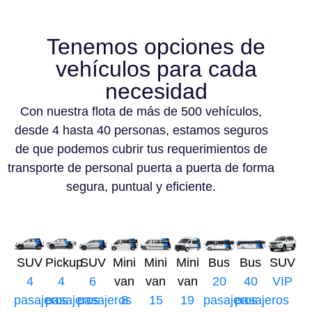
Tenemos opciones de
vehículos para cada
necesidad
Con nuestra flota de más de 500 vehículos,
desde 4 hasta 40 personas, estamos seguros
de que podemos cubrir tus requerimientos de
transporte de personal puerta a puerta de forma
segura, puntual y eficiente.
SUV
Pickup
SUV
Mini
Mini
Mini
Bus
Bus
SUV
4
4
6
van
van
van
20
40
VIP
pasajeros
pasajeros
pasajeros
8
15
19
pasajeros
pasajeros