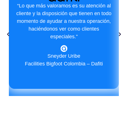
“Lo que más valoramos es su atención al
cliente y la disposición que tienen en todo
momento de ayudar a nuestra operación,
haciéndonos ver como clientes
especiales.”
Sneyder Uribe
Facilities Bigfoot Colombia – Dafiti