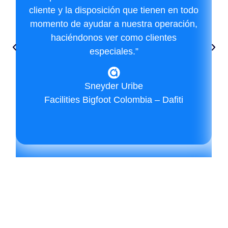
cliente y la disposición que tienen en todo
momento de ayudar a nuestra operación,
haciéndonos ver como clientes
especiales.”
Sneyder Uribe
Facilities Bigfoot Colombia – Dafiti