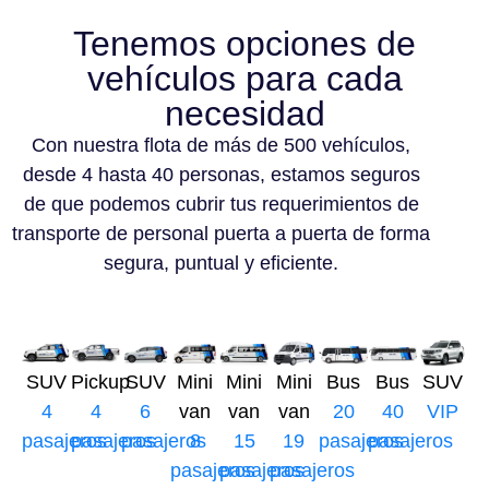
Tenemos opciones de
vehículos para cada
necesidad
Con nuestra flota de más de 500 vehículos,
desde 4 hasta 40 personas, estamos seguros
de que podemos cubrir tus requerimientos de
transporte de personal puerta a puerta de forma
segura, puntual y eficiente.
SUV
Pickup
SUV
Mini
Mini
Mini
Bus
Bus
SUV
4
4
6
van
van
van
20
40
VIP
pasajeros
pasajeros
pasajeros
8
15
19
pasajeros
pasajeros
pasajeros
pasajeros
pasajeros