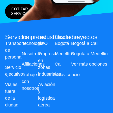
COTIZAR
SERVICO
Servicios
Empresa
Industrias
Ciudades
Trayectos
Transporte
Tecnología
BPO
Bogotá
Bogotá a Cali
de
Nosotros
Empresas
Medellín
Bogotá a Medellín
personal
en
Afiliaciones
Cali
Ver más opciones
Servicio
zonas
ejecutivo
industriales
Trabaje
Villavicencio
con
Viajes
Aviación
nosotros
fuera
y
de la
logística
ciudad
aérea