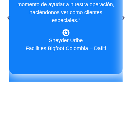
momento de ayudar a nuestra operación,
haciéndonos ver como clientes
especiales.”
Sneyder Uribe
Facilities Bigfoot Colombia – Dafiti