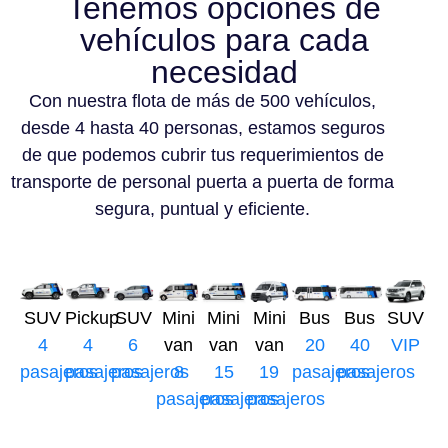
Tenemos opciones de
vehículos para cada
necesidad
Con nuestra flota de más de 500 vehículos,
desde 4 hasta 40 personas, estamos seguros
de que podemos cubrir tus requerimientos de
transporte de personal puerta a puerta de forma
segura, puntual y eficiente.
SUV
Pickup
SUV
Mini
Mini
Mini
Bus
Bus
SUV
4
4
6
van
van
van
20
40
VIP
pasajeros
pasajeros
pasajeros
8
15
19
pasajeros
pasajeros
pasajeros
pasajeros
pasajeros