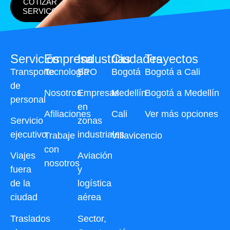
COTIZAR
SERVICO
Servicios
Empresa
Industrias
Ciudades
Trayectos
Transporte
Tecnología
BPO
Bogotá
Bogotá a Cali
de
Nosotros
Empresas
Medellín
Bogotá a Medellín
personal
en
Afiliaciones
Cali
Ver más opciones
Servicio
zonas
ejecutivo
industriales
Trabaje
Villavicencio
con
Viajes
Aviación
nosotros
fuera
y
de la
logística
ciudad
aérea
Traslados
Sector,