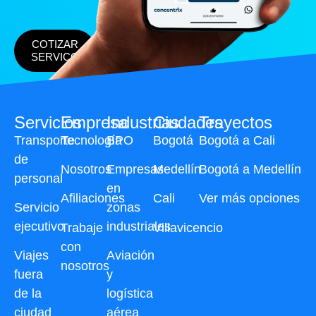
COTIZAR
SERVICO
Servicios
Empresa
Industrias
Ciudades
Trayectos
Transporte
Tecnología
BPO
Bogotá
Bogotá a Cali
de
Nosotros
Empresas
Medellín
Bogotá a Medellín
personal
en
Afiliaciones
Cali
Ver más opciones
Servicio
zonas
ejecutivo
industriales
Trabaje
Villavicencio
con
Viajes
Aviación
nosotros
fuera
y
de la
logística
ciudad
aérea