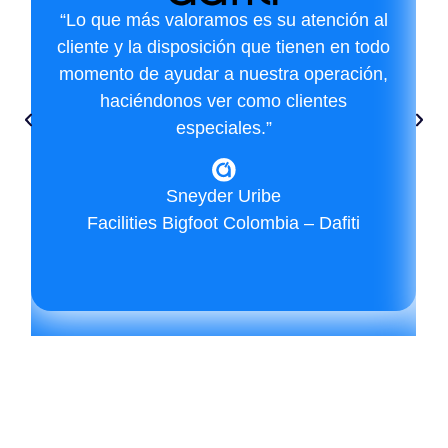
“Lo que más valoramos es su atención al
cliente y la disposición que tienen en todo
momento de ayudar a nuestra operación,
haciéndonos ver como clientes
especiales.”
Sneyder Uribe
Facilities Bigfoot Colombia – Dafiti