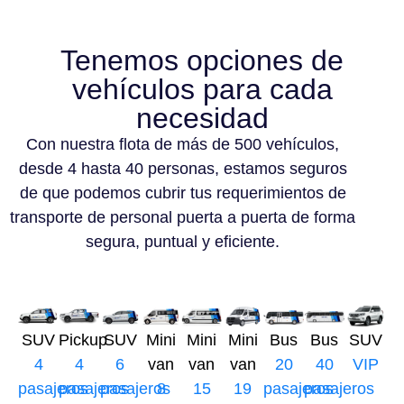
Tenemos opciones de
vehículos para cada
necesidad
Con nuestra flota de más de 500 vehículos,
desde 4 hasta 40 personas, estamos seguros
de que podemos cubrir tus requerimientos de
transporte de personal puerta a puerta de forma
segura, puntual y eficiente.
SUV
Pickup
SUV
Mini
Mini
Mini
Bus
Bus
SUV
4
4
6
van
van
van
20
40
VIP
pasajeros
pasajeros
pasajeros
8
15
19
pasajeros
pasajeros