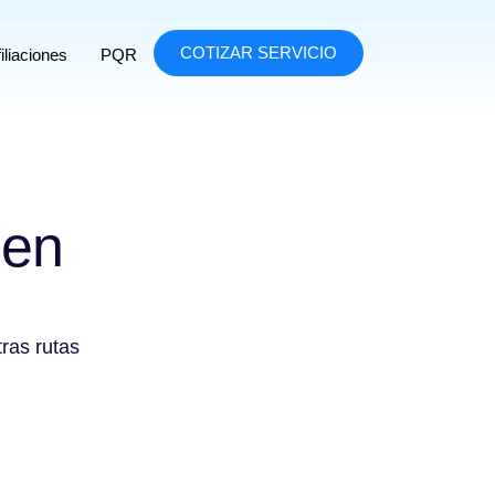
COTIZAR SERVICIO
iliaciones
PQR
 en
tras rutas