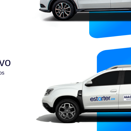
ivo
os