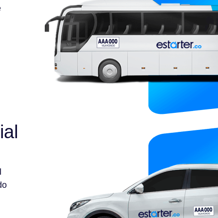
e
ial
l
do