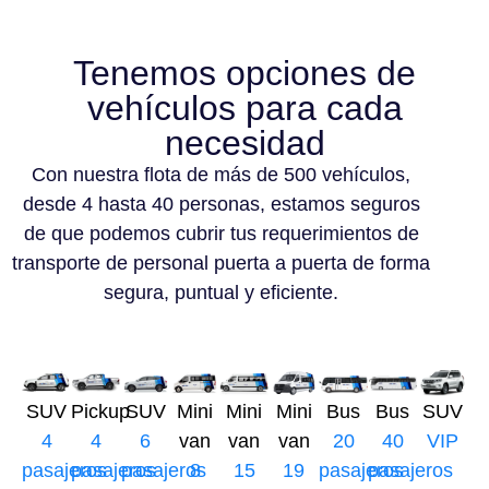
Tenemos opciones de
vehículos para cada
necesidad
Con nuestra flota de más de 500 vehículos,
desde 4 hasta 40 personas, estamos seguros
de que podemos cubrir tus requerimientos de
transporte de personal puerta a puerta de forma
segura, puntual y eficiente.
SUV
Pickup
SUV
Mini
Mini
Mini
Bus
Bus
SUV
4
4
6
van
van
van
20
40
VIP
pasajeros
pasajeros
pasajeros
8
15
19
pasajeros
pasajeros