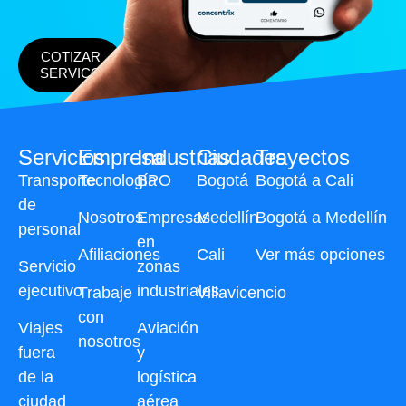
COTIZAR
SERVICO
Servicios
Empresa
Industrias
Ciudades
Trayectos
Transporte
Tecnología
BPO
Bogotá
Bogotá a Cali
de
Nosotros
Empresas
Medellín
Bogotá a Medellín
personal
en
Afiliaciones
Cali
Ver más opciones
Servicio
zonas
ejecutivo
industriales
Trabaje
Villavicencio
con
Viajes
Aviación
nosotros
fuera
y
de la
logística
ciudad
aérea