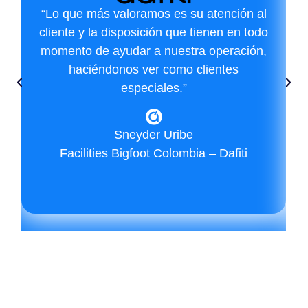
“Lo que más valoramos es su atención al
cliente y la disposición que tienen en todo
momento de ayudar a nuestra operación,
haciéndonos ver como clientes
especiales.”
Sneyder Uribe
Facilities Bigfoot Colombia – Dafiti