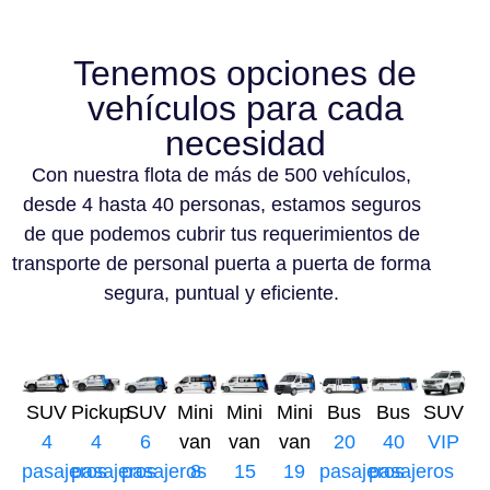
Tenemos opciones de
vehículos para cada
necesidad
Con nuestra flota de más de 500 vehículos,
desde 4 hasta 40 personas, estamos seguros
de que podemos cubrir tus requerimientos de
transporte de personal puerta a puerta de forma
segura, puntual y eficiente.
SUV
Pickup
SUV
Mini
Mini
Mini
Bus
Bus
SUV
4
4
6
van
van
van
20
40
VIP
pasajeros
pasajeros
pasajeros
8
15
19
pasajeros
pasajeros