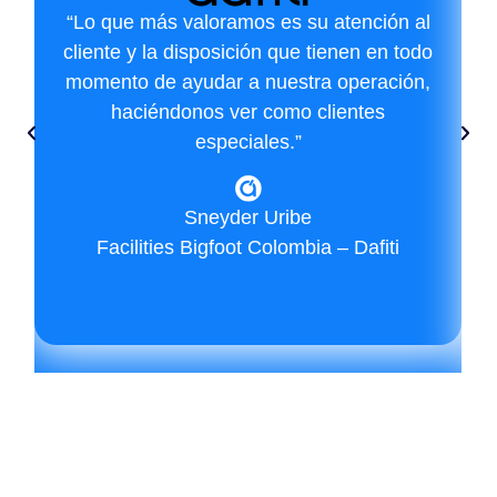
“Lo que más valoramos es su atención al
cliente y la disposición que tienen en todo
momento de ayudar a nuestra operación,
haciéndonos ver como clientes
especiales.”
Sneyder Uribe
Facilities Bigfoot Colombia – Dafiti