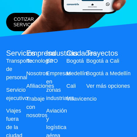
COTIZAR
SERVICO
Servicios
Empresa
Industrias
Ciudades
Trayectos
Transporte
Tecnología
BPO
Bogotá
Bogotá a Cali
de
Nosotros
Empresas
Medellín
Bogotá a Medellín
personal
en
Afiliaciones
Cali
Ver más opciones
Servicio
zonas
ejecutivo
industriales
Trabaje
Villavicencio
con
Viajes
Aviación
nosotros
fuera
y
de la
logística
ciudad
aérea