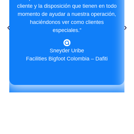
cliente y la disposición que tienen en todo
momento de ayudar a nuestra operación,
haciéndonos ver como clientes
especiales.”
Sneyder Uribe
Facilities Bigfoot Colombia – Dafiti