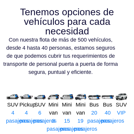
Tenemos opciones de
vehículos para cada
necesidad
Con nuestra flota de más de 500 vehículos,
desde 4 hasta 40 personas, estamos seguros
de que podemos cubrir tus requerimientos de
transporte de personal puerta a puerta de forma
segura, puntual y eficiente.
SUV
Pickup
SUV
Mini
Mini
Mini
Bus
Bus
SUV
4
4
6
van
van
van
20
40
VIP
pasajeros
pasajeros
pasajeros
8
15
19
pasajeros
pasajeros
pasajeros
pasajeros
pasajeros