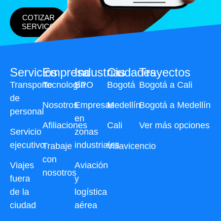
COTIZAR
SERVICO
Servicios
Empresa
Industrias
Ciudades
Trayectos
Transporte
Tecnología
BPO
Bogotá
Bogotá a Cali
de
Nosotros
Empresas
Medellín
Bogotá a Medellín
personal
en
Afiliaciones
Cali
Ver más opciones
Servicio
zonas
ejecutivo
industriales
Trabaje
Villavicencio
con
Viajes
Aviación
nosotros
fuera
y
de la
logística
ciudad
aérea