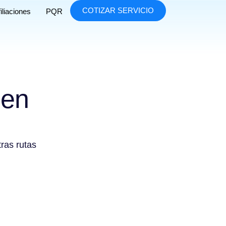
COTIZAR SERVICIO
iliaciones
PQR
 en
tras rutas