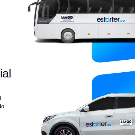
ial
l
do