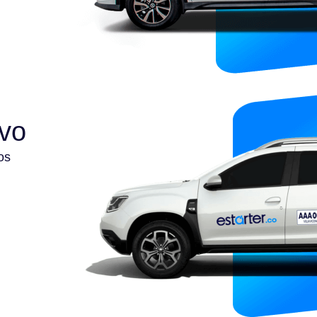
ivo
os