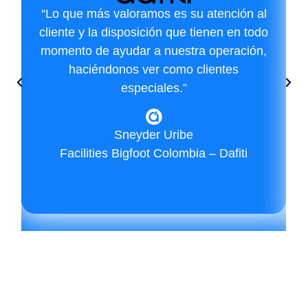
“Lo que más valoramos es su atención al
cliente y la disposición que tienen en todo
momento de ayudar a nuestra operación,
haciéndonos ver como clientes
especiales.”
Sneyder Uribe
Facilities Bigfoot Colombia – Dafiti