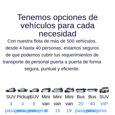
Tenemos opciones de
vehículos para cada
necesidad
Con nuestra flota de más de 500 vehículos,
desde 4 hasta 40 personas, estamos seguros
de que podemos cubrir tus requerimientos de
transporte de personal puerta a puerta de forma
segura, puntual y eficiente.
SUV
Pickup
SUV
Mini
Mini
Mini
Bus
Bus
SUV
4
4
6
van
van
van
20
40
VIP
pasajeros
pasajeros
pasajeros
8
15
19
pasajeros
pasajeros