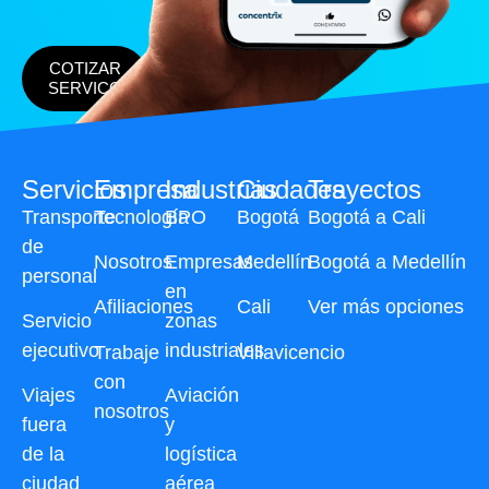
COTIZAR
SERVICO
Servicios
Empresa
Industrias
Ciudades
Trayectos
Transporte
Tecnología
BPO
Bogotá
Bogotá a Cali
de
Nosotros
Empresas
Medellín
Bogotá a Medellín
personal
en
Afiliaciones
Cali
Ver más opciones
Servicio
zonas
ejecutivo
industriales
Trabaje
Villavicencio
con
Viajes
Aviación
nosotros
fuera
y
de la
logística
ciudad
aérea