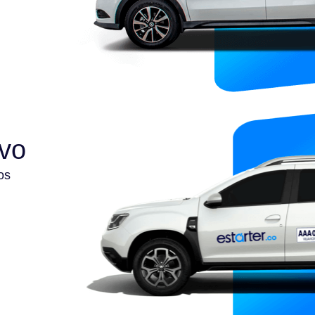
ivo
os