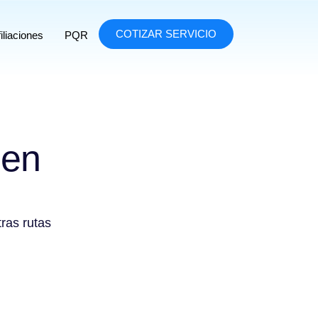
COTIZAR SERVICIO
iliaciones
PQR
 en
tras rutas