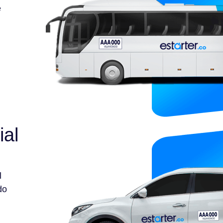
e
ial
l
do