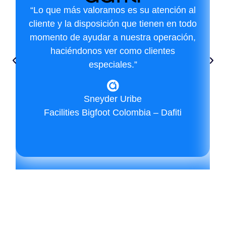
“Lo que más valoramos es su atención al
cliente y la disposición que tienen en todo
momento de ayudar a nuestra operación,
haciéndonos ver como clientes
especiales.”
Sneyder Uribe
Facilities Bigfoot Colombia – Dafiti