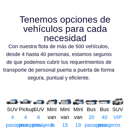
Tenemos opciones de
vehículos para cada
necesidad
Con nuestra flota de más de 500 vehículos,
desde 4 hasta 40 personas, estamos seguros
de que podemos cubrir tus requerimientos de
transporte de personal puerta a puerta de forma
segura, puntual y eficiente.
SUV
Pickup
SUV
Mini
Mini
Mini
Bus
Bus
SUV
4
4
6
van
van
van
20
40
VIP
pasajeros
pasajeros
pasajeros
8
15
19
pasajeros
pasajeros