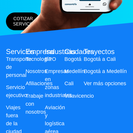
COTIZAR
SERVICO
Servicios
Empresa
Industrias
Ciudades
Trayectos
Transporte
Tecnología
BPO
Bogotá
Bogotá a Cali
de
Nosotros
Empresas
Medellín
Bogotá a Medellín
personal
en
Afiliaciones
Cali
Ver más opciones
Servicio
zonas
ejecutivo
industriales
Trabaje
Villavicencio
con
Viajes
Aviación
nosotros
fuera
y
de la
logística
ciudad
aérea