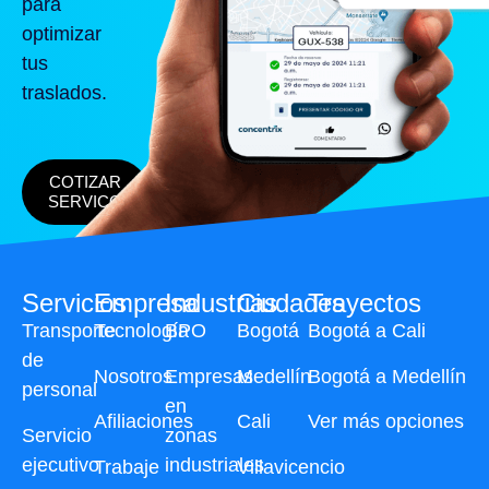
para
optimizar
tus
traslados.
COTIZAR
SERVICO
Servicios
Empresa
Industrias
Ciudades
Trayectos
Transporte
Tecnología
BPO
Bogotá
Bogotá a Cali
de
Nosotros
Empresas
Medellín
Bogotá a Medellín
personal
en
Afiliaciones
Cali
Ver más opciones
Servicio
zonas
ejecutivo
industriales
Trabaje
Villavicencio