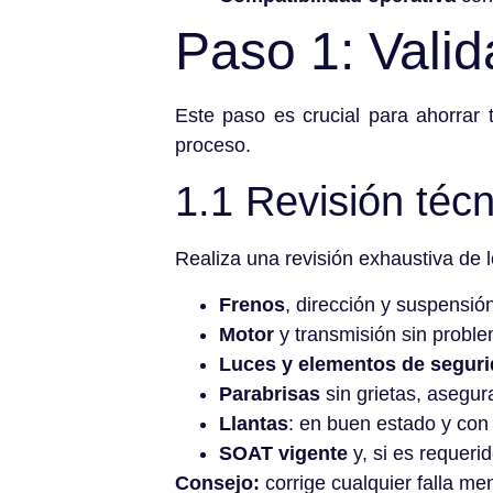
Paso 1: Valida
Este paso es crucial para ahorrar 
proceso.
1.1 Revisión téc
Realiza una revisión exhaustiva de 
Frenos
, dirección y suspensió
Motor
y transmisión sin probl
Luces y elementos de segur
Parabrisas
sin grietas, asegur
Llantas
: en buen estado y con 
SOAT vigente
y, si es requeri
Consejo:
corrige cualquier falla men