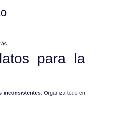
to
rás.
atos para la
s inconsistentes
. Organiza todo en