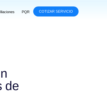
COTIZAR SERVICIO
iliaciones
PQR
un
s de