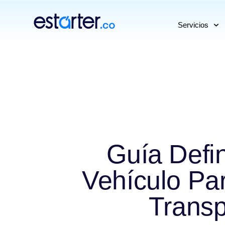
⁠
⁠
Servicios
Guía Defin
Vehículo Pa
Transp