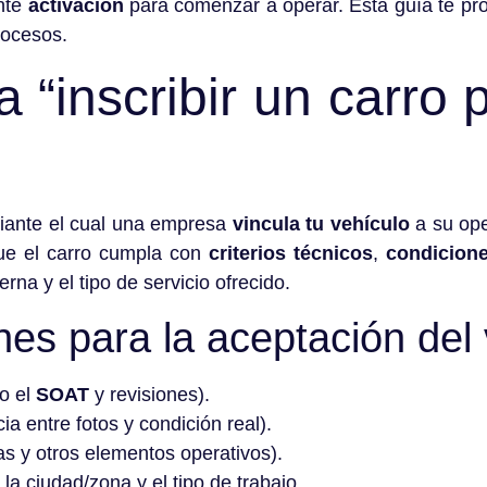
nte
activación
para comenzar a operar. Esta guía te pr
rocesos.
 “inscribir un carro 
diante el cual una empresa
vincula tu vehículo
a su ope
ue el carro cumpla con
criterios técnicos
,
condicion
erna y el tipo de servicio ofrecido.
es para la aceptación del 
o el
SOAT
y revisiones).
a entre fotos y condición real).
tas y otros elementos operativos).
la ciudad/zona y el tipo de trabajo.