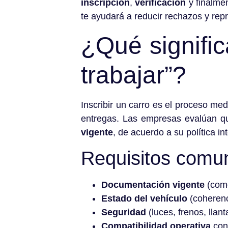
inscripción
,
verificación
y finalme
te ayudará a reducir rechazos y rep
¿Qué significa
trabajar”?
Inscribir un carro es el proceso me
entregas. Las empresas evalúan q
vigente
, de acuerdo a su política int
Requisitos comun
Documentación vigente
(com
Estado del vehículo
(coherenci
Seguridad
(luces, frenos, llan
Compatibilidad operativa
con 