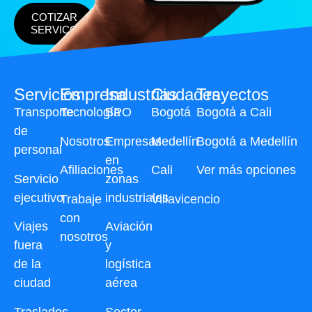
COTIZAR
SERVICO
Servicios
Empresa
Industrias
Ciudades
Trayectos
Transporte
Tecnología
BPO
Bogotá
Bogotá a Cali
de
Nosotros
Empresas
Medellín
Bogotá a Medellín
personal
en
Afiliaciones
Cali
Ver más opciones
Servicio
zonas
ejecutivo
industriales
Trabaje
Villavicencio
con
Viajes
Aviación
nosotros
fuera
y
de la
logística
ciudad
aérea
Traslados
Sector,