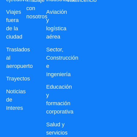
con
Viajes
Aviación
nosotros
fuera
y
de la
logística
ciudad
aérea
Traslados
Sector,
al
Construcción
aeropuerto
e
Ingeniería
Trayectos
Educación
Noticias
y
de
formación
Interes
corporativa
Salud y
servicios