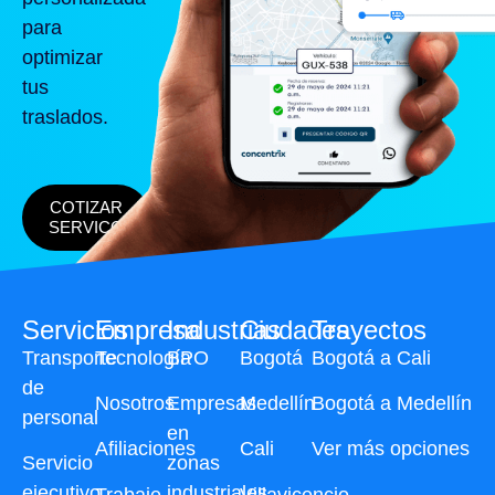
para
optimizar
tus
traslados.
COTIZAR
SERVICO
Servicios
Empresa
Industrias
Ciudades
Trayectos
Transporte
Tecnología
BPO
Bogotá
Bogotá a Cali
de
Nosotros
Empresas
Medellín
Bogotá a Medellín
personal
en
Afiliaciones
Cali
Ver más opciones
Servicio
zonas
ejecutivo
industriales
Trabaje
Villavicencio