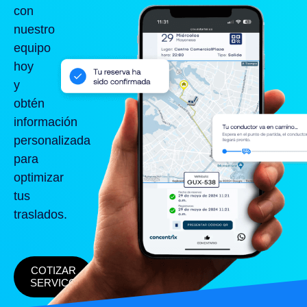
con
nuestro
equipo
hoy
y
obtén
información
personalizada
para
optimizar
tus
traslados.
COTIZAR
SERVICO