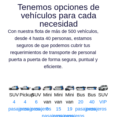
Tenemos opciones de
vehículos para cada
necesidad
Con nuestra flota de más de 500 vehículos,
desde 4 hasta 40 personas, estamos
seguros de que podemos cubrir tus
requerimientos de transporte de personal
puerta a puerta de forma segura, puntual y
eficiente.
SUV
Pickup
SUV
Mini
Mini
Mini
Bus
Bus
SUV
4
4
6
van
van
van
20
40
VIP
pasajeros
pasajeros
pasajeros
8
15
19
pasajeros
pasajeros
pasajeros
pasajeros
pasajeros