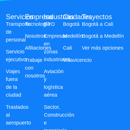
Servicios
Empresa
Industrias
Ciudades
Trayectos
Transporte
Tecnología
BPO
Bogotá
Bogotá a Cali
de
Nosotros
Empresas
Medellín
Bogotá a Medellín
personal
en
Afiliaciones
Cali
Ver más opciones
Servicio
zonas
ejecutivo
industriales
Trabaje
Villavicencio
con
Viajes
Aviación
nosotros
fuera
y
de la
logística
ciudad
aérea
Traslados
Sector,
al
Construcción
aeropuerto
e