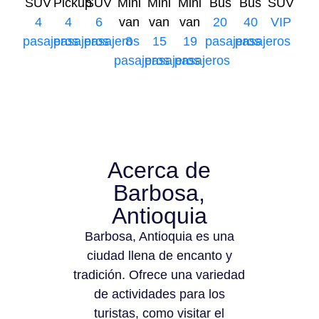
SUV
Pickup
SUV
Mini
Mini
Mini
Bus
Bus
SUV
4
4
6
van
van
van
20
40
VIP
pasajeros
pasajeros
pasajeros
8
15
19
pasajeros
pasajeros
pasajeros
pasajeros
pasajeros
Acerca de
Barbosa,
Antioquia
Barbosa, Antioquia es una
ciudad llena de encanto y
tradición. Ofrece una variedad
de actividades para los
turistas, como visitar el