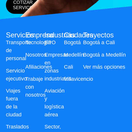
COTIZAR
SERVICO
Servicios
Empresa
Industrias
Ciudades
Trayectos
Transporte
Tecnología
BPO
Bogotá
Bogotá a Cali
de
Nosotros
Empresas
Medellín
Bogotá a Medellín
personal
en
Afiliaciones
Cali
Ver más opciones
Servicio
zonas
ejecutivo
industriales
Trabaje
Villavicencio
con
Viajes
Aviación
nosotros
fuera
y
de la
logística
ciudad
aérea
Traslados
Sector,