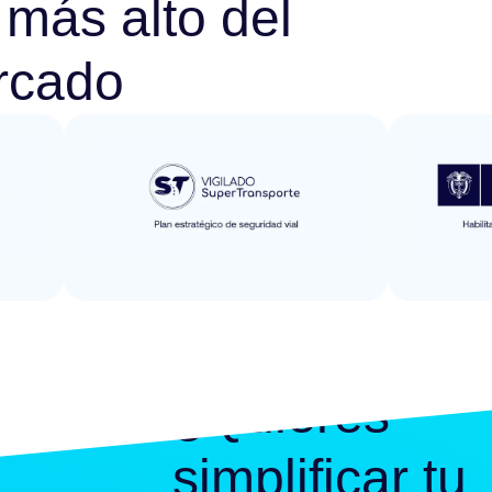
 más alto del
rcado
¿Quieres
simplificar tu