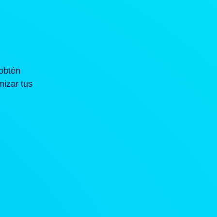
obtén
mizar tus