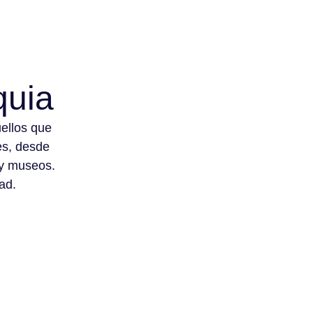
quia
uellos que
es, desde
 y museos.
dad.