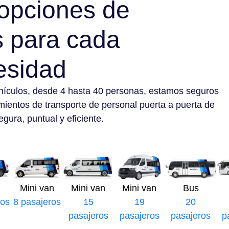
opciones de
s para cada
esidad
hículos, desde 4 hasta 40 personas, estamos seguros
mientos de transporte de personal puerta a puerta de
gura, puntual y eficiente.
Mini van
Mini van
Mini van
Bus
ros
8 pasajeros
15
19
20
pasajeros
pasajeros
pasajeros
p