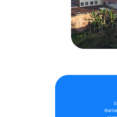
S
Barran