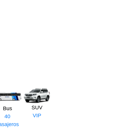
SUV
Bus
VIP
40
asajeros