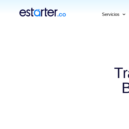
⁠
⁠
Servicios
Tr
B