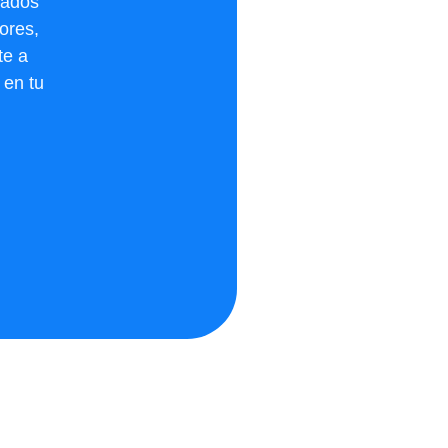
lados
ores,
te a
 en tu