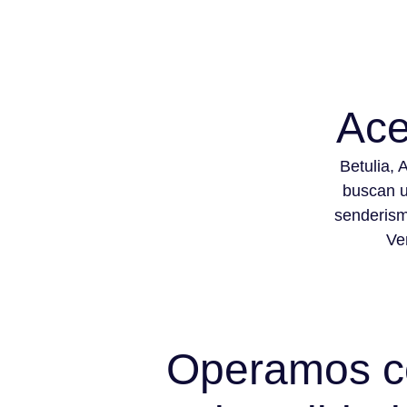
Ace
Betulia, 
buscan u
senderism
Ven
Operamos co