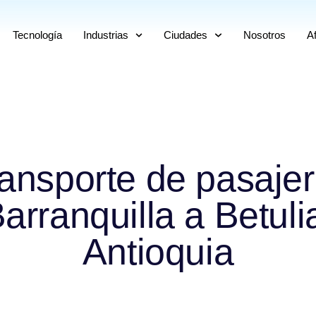
Tecnología
Industrias
Ciudades
Nosotros
Af
ansporte de pasaje
arranquilla a Betuli
Antioquia