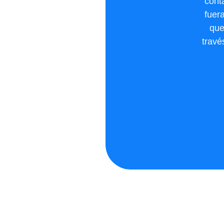
cont
fuer
que
travé