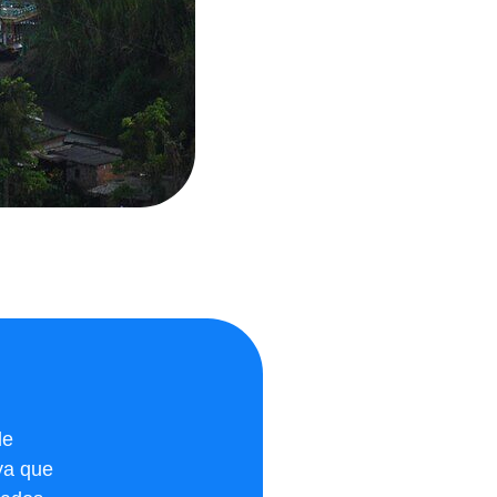
de
 ya que