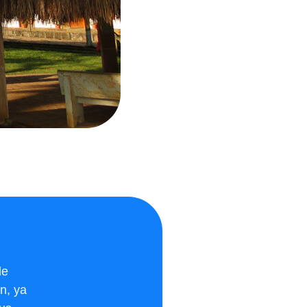
de
n, ya