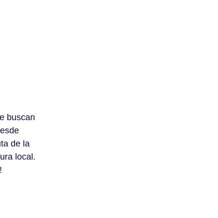
ue buscan
desde
ta de la
ura local.
!