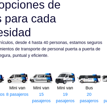
opciones de
s para cada
esidad
hículos, desde 4 hasta 40 personas, estamos seguros
mientos de transporte de personal puerta a puerta de
gura, puntual y eficiente.
Mini van
Mini van
Mini van
Bus
ros
8 pasajeros
15
19
20
pasajeros
pasajeros
pasajeros
p