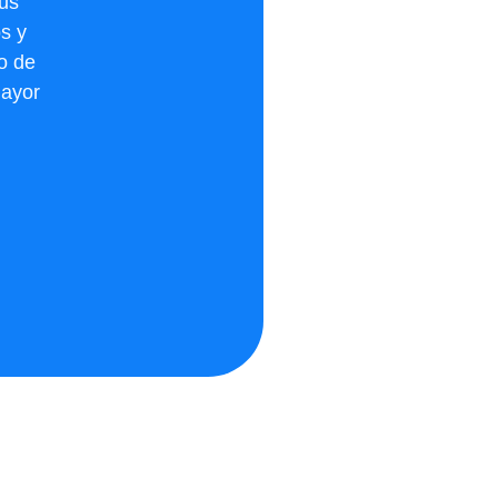
tus
s y
io de
mayor