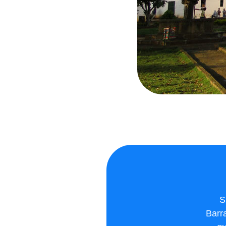
S
Barr