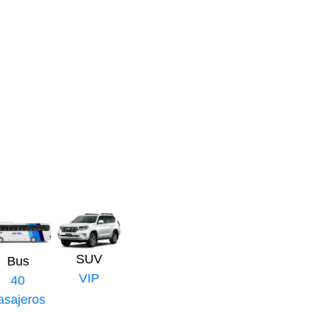
SUV
Bus
VIP
40
asajeros