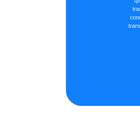
qu
tr
cond
tran