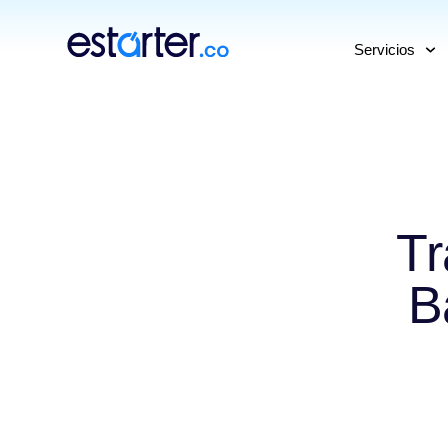
⁠
⁠
Servicios
Tr
B