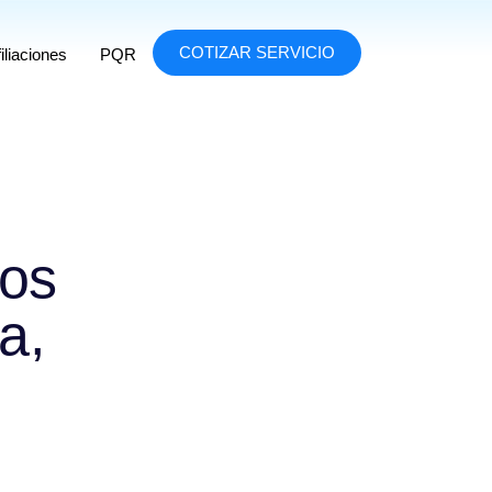
COTIZAR SERVICIO
iliaciones
PQR
ros
a,