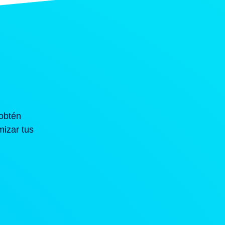
obtén
mizar tus