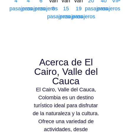
4
4
6
van
van
van
20
40
VIP
pasajeros
pasajeros
pasajeros
8
15
19
pasajeros
pasajeros
pasajeros
pasajeros
pasajeros
Acerca de El
Cairo, Valle del
Cauca
El Cairo, Valle del Cauca,
Colombia es un destino
turístico ideal para disfrutar
de la naturaleza y la cultura.
Ofrece una variedad de
actividades, desde