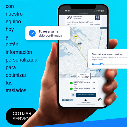
con
nuestro
equipo
hoy
y
obtén
información
personalizada
para
optimizar
tus
traslados.
COTIZAR
SERVICO