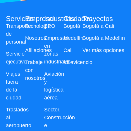
Servicios
Empresa
Industrias
Ciudades
Trayectos
Transporte
Tecnología
BPO
Bogotá
Bogotá a Cali
de
Nosotros
Empresas
Medellín
Bogotá a Medellín
personal
en
Afiliaciones
Cali
Ver más opciones
Servicio
zonas
ejecutivo
industriales
Trabaje
Villavicencio
con
Viajes
Aviación
nosotros
fuera
y
de la
logística
ciudad
aérea
Traslados
Sector,
al
Construcción
aeropuerto
e