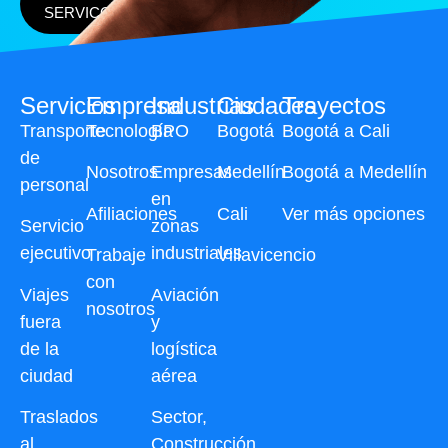
SERVICO
Servicios
Empresa
Industrias
Ciudades
Trayectos
Transporte
Tecnología
BPO
Bogotá
Bogotá a Cali
de
Nosotros
Empresas
Medellín
Bogotá a Medellín
personal
en
Afiliaciones
Cali
Ver más opciones
Servicio
zonas
ejecutivo
industriales
Trabaje
Villavicencio
con
Viajes
Aviación
nosotros
fuera
y
de la
logística
ciudad
aérea
Traslados
Sector,
al
Construcción