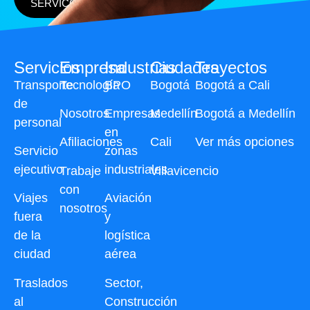
SERVICO
Servicios
Empresa
Industrias
Ciudades
Trayectos
Transporte
Tecnología
BPO
Bogotá
Bogotá a Cali
de
Nosotros
Empresas
Medellín
Bogotá a Medellín
personal
en
Afiliaciones
Cali
Ver más opciones
Servicio
zonas
ejecutivo
industriales
Trabaje
Villavicencio
con
Viajes
Aviación
nosotros
fuera
y
de la
logística
ciudad
aérea
Traslados
Sector,
al
Construcción