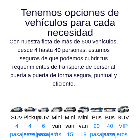
Tenemos opciones de
vehículos para cada
necesidad
Con nuestra flota de más de 500 vehículos,
desde 4 hasta 40 personas, estamos
seguros de que podemos cubrir tus
requerimientos de transporte de personal
puerta a puerta de forma segura, puntual y
eficiente.
SUV
Pickup
SUV
Mini
Mini
Mini
Bus
Bus
SUV
4
4
6
van
van
van
20
40
VIP
pasajeros
pasajeros
pasajeros
8
15
19
pasajeros
pasajeros