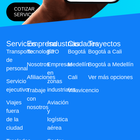
COTIZAR
SERVICO
Servicios
Empresa
Industrias
Ciudades
Trayectos
Transporte
Tecnología
BPO
Bogotá
Bogotá a Cali
de
Nosotros
Empresas
Medellín
Bogotá a Medellín
personal
en
Afiliaciones
Cali
Ver más opciones
Servicio
zonas
ejecutivo
industriales
Trabaje
Villavicencio
con
Viajes
Aviación
nosotros
fuera
y
de la
logística
ciudad
aérea