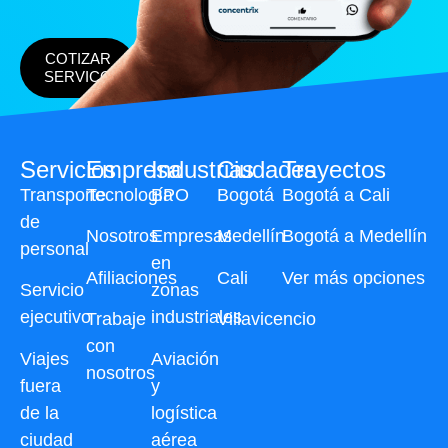
COTIZAR
SERVICO
Servicios
Empresa
Industrias
Ciudades
Trayectos
Transporte
Tecnología
BPO
Bogotá
Bogotá a Cali
de
Nosotros
Empresas
Medellín
Bogotá a Medellín
personal
en
Afiliaciones
Cali
Ver más opciones
Servicio
zonas
ejecutivo
industriales
Trabaje
Villavicencio
con
Viajes
Aviación
nosotros
fuera
y
de la
logística
ciudad
aérea