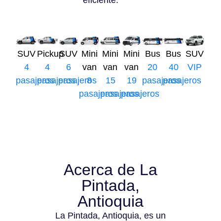
eficiente.
SUV
Pickup
SUV
Mini
Mini
Mini
Bus
Bus
SUV
4
4
6
van
van
van
20
40
VIP
pasajeros
pasajeros
pasajeros
8
15
19
pasajeros
pasajeros
pasajeros
pasajeros
pasajeros
Acerca de La
Pintada,
Antioquia
La Pintada, Antioquia, es un