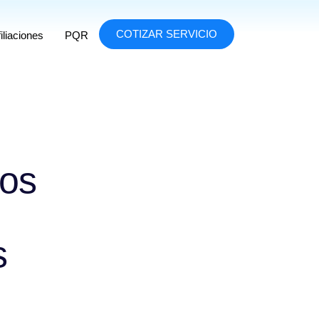
COTIZAR SERVICIO
iliaciones
PQR
ros
s