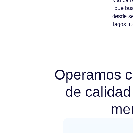
Manzanar
que bus
desde se
lagos. D
Operamos co
de calidad
me