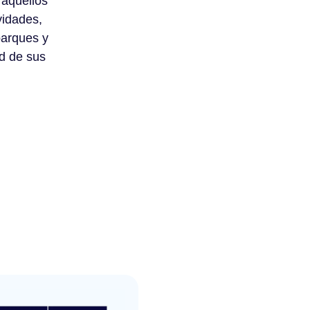
 aquellos
vidades,
parques y
ad de sus