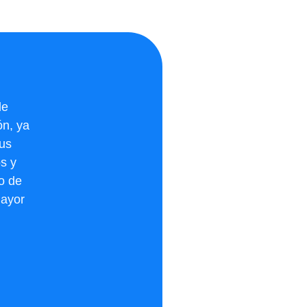
de
ón, ya
tus
s y
io de
mayor