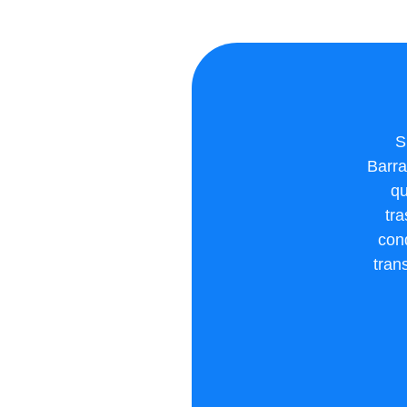
S
Barra
qu
tr
cond
tran