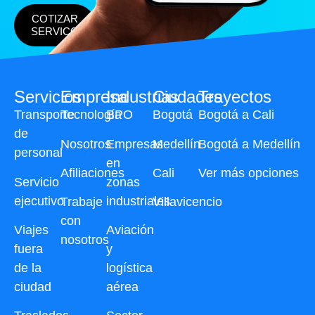
COTIZAR
SERVICO
Servicios
Empresa
Industrias
Ciudades
Trayectos
Transporte
Tecnología
BPO
Bogotá
Bogotá a Cali
de
Nosotros
Empresas
Medellín
Bogotá a Medellín
personal
en
Afiliaciones
Cali
Ver más opciones
Servicio
zonas
ejecutivo
industriales
Trabaje
Villavicencio
con
Viajes
Aviación
nosotros
fuera
y
de la
logística
ciudad
aérea