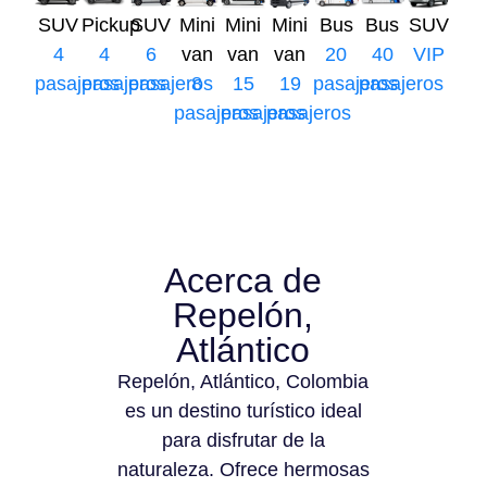
SUV
Pickup
SUV
Mini
Mini
Mini
Bus
Bus
SUV
4
4
6
van
van
van
20
40
VIP
pasajeros
pasajeros
pasajeros
8
15
19
pasajeros
pasajeros
pasajeros
pasajeros
pasajeros
Acerca de
Repelón,
Atlántico
Repelón, Atlántico, Colombia
es un destino turístico ideal
para disfrutar de la
naturaleza. Ofrece hermosas