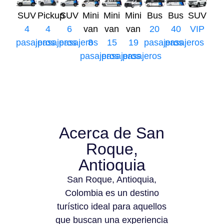
SUV
Pickup
SUV
Mini
Mini
Mini
Bus
Bus
SUV
4
4
6
van
van
van
20
40
VIP
pasajeros
pasajeros
pasajeros
8
15
19
pasajeros
pasajeros
pasajeros
pasajeros
pasajeros
Acerca de San
Roque,
Antioquia
San Roque, Antioquia,
Colombia es un destino
turístico ideal para aquellos
que buscan una experiencia