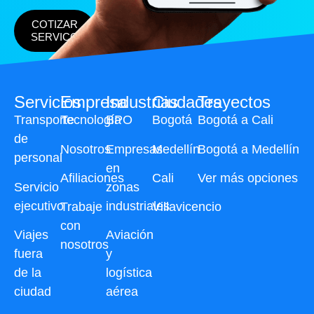
COTIZAR
SERVICO
Servicios
Empresa
Industrias
Ciudades
Trayectos
Transporte
Tecnología
BPO
Bogotá
Bogotá a Cali
de
Nosotros
Empresas
Medellín
Bogotá a Medellín
personal
en
Afiliaciones
Cali
Ver más opciones
Servicio
zonas
ejecutivo
industriales
Trabaje
Villavicencio
con
Viajes
Aviación
nosotros
fuera
y
de la
logística
ciudad
aérea