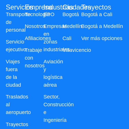
Servicios
Empresa
Industrias
Ciudades
Trayectos
Transporte
Tecnología
BPO
Bogotá
Bogotá a Cali
de
Nosotros
Empresas
Medellín
Bogotá a Medellín
personal
en
Afiliaciones
Cali
Ver más opciones
Servicio
zonas
ejecutivo
industriales
Trabaje
Villavicencio
con
Viajes
Aviación
nosotros
fuera
y
de la
logística
ciudad
aérea
Traslados
Sector,
al
Construcción
aeropuerto
e
Ingeniería
Trayectos