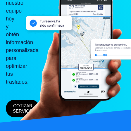
nuestro
equipo
hoy
y
obtén
información
personalizada
para
optimizar
tus
traslados.
COTIZAR
SERVICO