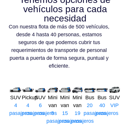
vehículos para cada
necesidad
Con nuestra flota de más de 500 vehículos,
desde 4 hasta 40 personas, estamos
seguros de que podemos cubrir tus
requerimientos de transporte de personal
puerta a puerta de forma segura, puntual y
eficiente.
SUV
Pickup
SUV
Mini
Mini
Mini
Bus
Bus
SUV
4
4
6
van
van
van
20
40
VIP
pasajeros
pasajeros
pasajeros
8
15
19
pasajeros
pasajeros
pasajeros
pasajeros
pasajeros