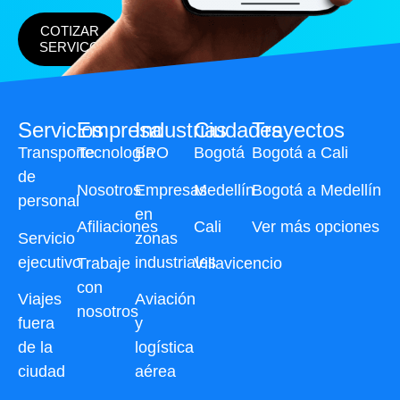
COTIZAR
SERVICO
Servicios
Empresa
Industrias
Ciudades
Trayectos
Transporte
Tecnología
BPO
Bogotá
Bogotá a Cali
de
Nosotros
Empresas
Medellín
Bogotá a Medellín
personal
en
Afiliaciones
Cali
Ver más opciones
Servicio
zonas
ejecutivo
industriales
Trabaje
Villavicencio
con
Viajes
Aviación
nosotros
fuera
y
de la
logística
ciudad
aérea