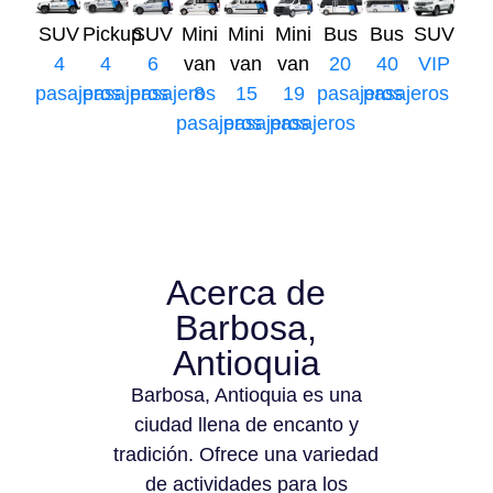
SUV
Pickup
SUV
Mini
Mini
Mini
Bus
Bus
SUV
4
4
6
van
van
van
20
40
VIP
pasajeros
pasajeros
pasajeros
8
15
19
pasajeros
pasajeros
pasajeros
pasajeros
pasajeros
Acerca de
Barbosa,
Antioquia
Barbosa, Antioquia es una
ciudad llena de encanto y
tradición. Ofrece una variedad
de actividades para los