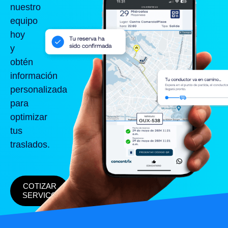
nuestro
equipo
hoy
y
obtén
información
personalizada
para
optimizar
tus
traslados.
COTIZAR
SERVICO