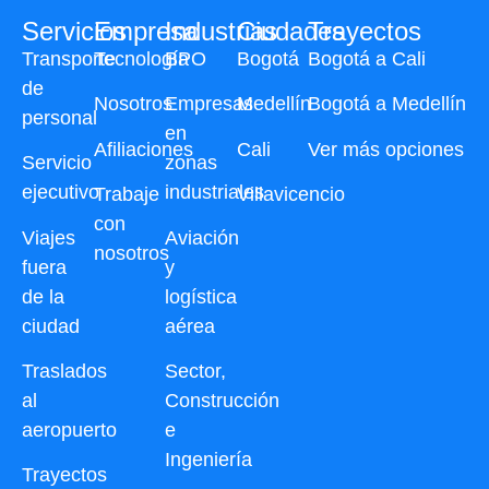
Servicios
Empresa
Industrias
Ciudades
Trayectos
Transporte
Tecnología
BPO
Bogotá
Bogotá a Cali
de
Nosotros
Empresas
Medellín
Bogotá a Medellín
personal
en
Afiliaciones
Cali
Ver más opciones
Servicio
zonas
ejecutivo
industriales
Trabaje
Villavicencio
con
Viajes
Aviación
nosotros
fuera
y
de la
logística
ciudad
aérea
Traslados
Sector,
al
Construcción
aeropuerto
e
Ingeniería
Trayectos