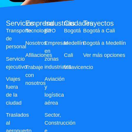
Servicios
Empresa
Industrias
Ciudades
Trayectos
Transporte
Tecnología
BPO
Bogotá
Bogotá a Cali
de
Nosotros
Empresas
Medellín
Bogotá a Medellín
personal
en
Afiliaciones
Cali
Ver más opciones
Servicio
zonas
ejecutivo
industriales
Trabaje
Villavicencio
con
Viajes
Aviación
nosotros
fuera
y
de la
logística
ciudad
aérea
Traslados
Sector,
al
Construcción
aeropuerto
e