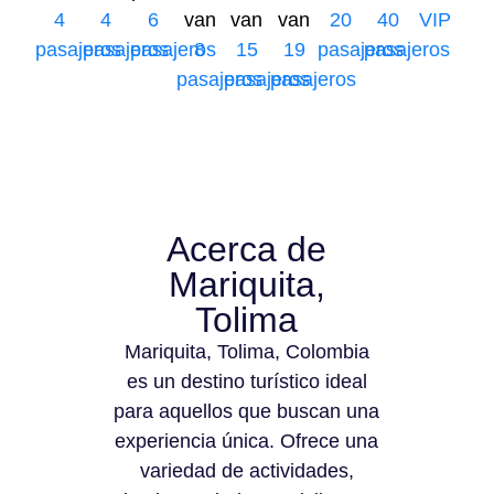
4
4
6
van
van
van
20
40
VIP
pasajeros
pasajeros
pasajeros
8
15
19
pasajeros
pasajeros
pasajeros
pasajeros
pasajeros
Acerca de
Mariquita,
Tolima
Mariquita, Tolima, Colombia
es un destino turístico ideal
para aquellos que buscan una
experiencia única. Ofrece una
variedad de actividades,