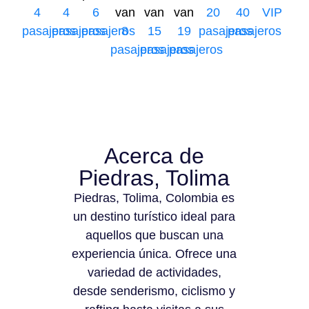
4
4
6
van
van
van
20
40
VIP
pasajeros
pasajeros
pasajeros
8
15
19
pasajeros
pasajeros
pasajeros
pasajeros
pasajeros
Acerca de
Piedras, Tolima
Piedras, Tolima, Colombia es
un destino turístico ideal para
aquellos que buscan una
experiencia única. Ofrece una
variedad de actividades,
desde senderismo, ciclismo y