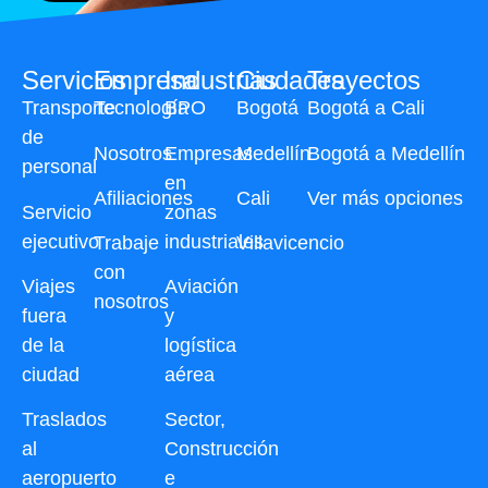
Servicios
Empresa
Industrias
Ciudades
Trayectos
Transporte
Tecnología
BPO
Bogotá
Bogotá a Cali
de
Nosotros
Empresas
Medellín
Bogotá a Medellín
personal
en
Afiliaciones
Cali
Ver más opciones
Servicio
zonas
ejecutivo
industriales
Trabaje
Villavicencio
con
Viajes
Aviación
nosotros
fuera
y
de la
logística
ciudad
aérea
Traslados
Sector,
al
Construcción
aeropuerto
e