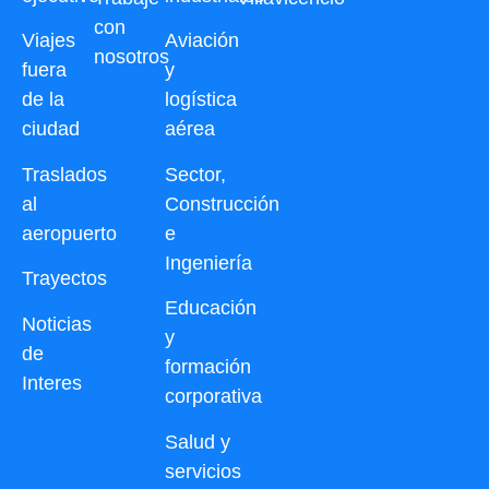
con
Viajes
Aviación
nosotros
fuera
y
de la
logística
ciudad
aérea
Traslados
Sector,
al
Construcción
aeropuerto
e
Ingeniería
Trayectos
Educación
Noticias
y
de
formación
Interes
corporativa
Salud y
servicios