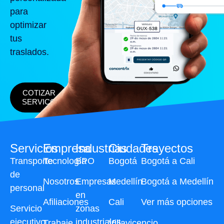
para
optimizar
tus
traslados.
COTIZAR
SERVICO
Servicios
Empresa
Industrias
Ciudades
Trayectos
Transporte
Tecnología
BPO
Bogotá
Bogotá a Cali
de
Nosotros
Empresas
Medellín
Bogotá a Medellín
personal
en
Afiliaciones
Cali
Ver más opciones
Servicio
zonas
ejecutivo
industriales
Trabaje
Villavicencio