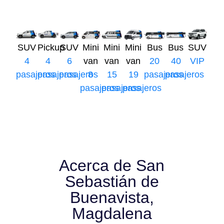
SUV
Pickup
SUV
Mini
Mini
Mini
Bus
Bus
SUV
4
4
6
van
van
van
20
40
VIP
pasajeros
pasajeros
pasajeros
8
15
19
pasajeros
pasajeros
pasajeros
pasajeros
pasajeros
Acerca de San
Sebastián de
Buenavista,
Magdalena