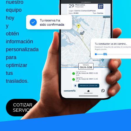
nuestro
equipo
hoy
y
obtén
información
personalizada
para
optimizar
tus
traslados.
COTIZAR
SERVICO