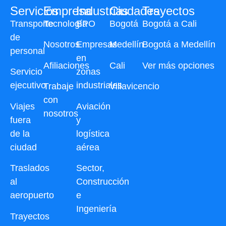
Servicios
Empresa
Industrias
Ciudades
Trayectos
Transporte
Tecnología
BPO
Bogotá
Bogotá a Cali
de
Nosotros
Empresas
Medellín
Bogotá a Medellín
personal
en
Afiliaciones
Cali
Ver más opciones
Servicio
zonas
ejecutivo
industriales
Trabaje
Villavicencio
con
Viajes
Aviación
nosotros
fuera
y
de la
logística
ciudad
aérea
Traslados
Sector,
al
Construcción
aeropuerto
e
Ingeniería
Trayectos