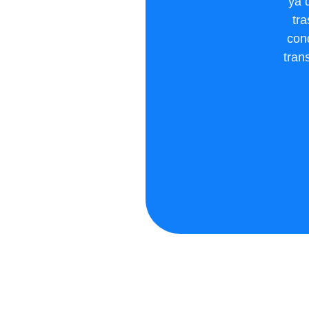
ya 
tr
cond
tran