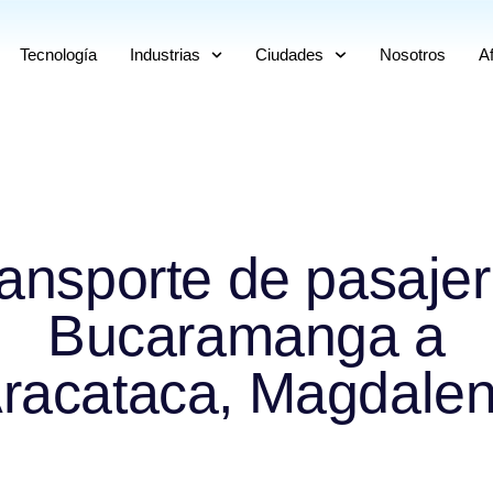
Tecnología
Industrias
Ciudades
Nosotros
Af
ansporte de pasaje
Bucaramanga a
racataca, Magdale