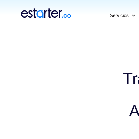
⁠
⁠
Servicios
Tr
A