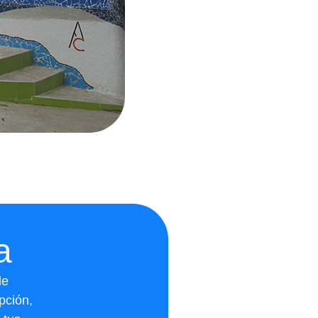
a
de
pción,