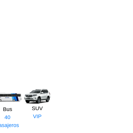
SUV
Bus
VIP
40
asajeros