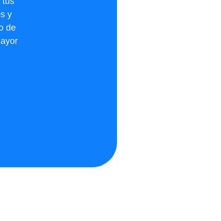
 tus
s y
io de
mayor