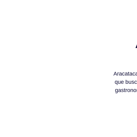
Aracataca
que busca
gastronom