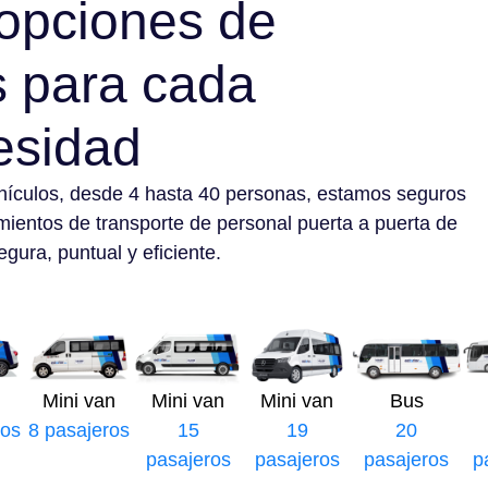
opciones de
s para cada
esidad
hículos, desde 4 hasta 40 personas, estamos seguros
mientos de transporte de personal puerta a puerta de
gura, puntual y eficiente.
Mini van
Mini van
Mini van
Bus
ros
8 pasajeros
15
19
20
pasajeros
pasajeros
pasajeros
p