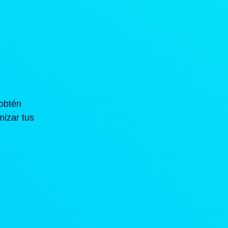
obtén
mizar tus