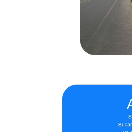
S
Bucar