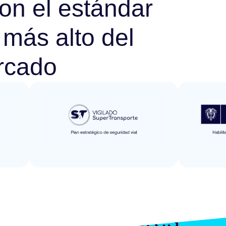
n el estándar
 más alto del
rcado
¿Quieres