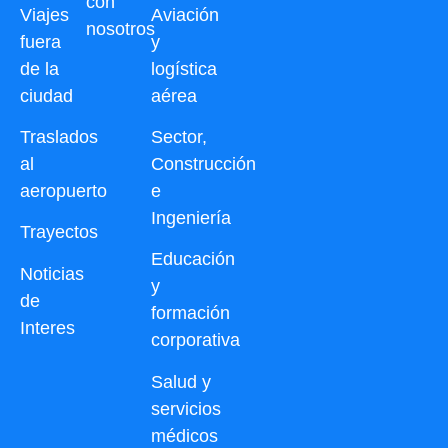
con
Viajes
Aviación
nosotros
fuera
y
de la
logística
ciudad
aérea
Traslados
Sector,
al
Construcción
aeropuerto
e
Ingeniería
Trayectos
Educación
Noticias
y
de
formación
Interes
corporativa
Salud y
servicios
médicos