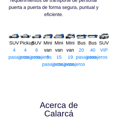
requerimientos de transporte de personal
puerta a puerta de forma segura, puntual y
eficiente.
SUV
Pickup
SUV
Mini
Mini
Mini
Bus
Bus
SUV
4
4
6
van
van
van
20
40
VIP
pasajeros
pasajeros
pasajeros
8
15
19
pasajeros
pasajeros
pasajeros
pasajeros
pasajeros
Acerca de
Calarcá