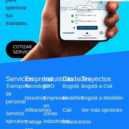
optimizar
tus
traslados.
COTIZAR
SERVICO
Servicios
Empresa
Industrias
Ciudades
Trayectos
Transporte
Tecnología
BPO
Bogotá
Bogotá a Cali
de
Nosotros
Empresas
Medellín
Bogotá a Medellín
personal
en
Afiliaciones
Cali
Ver más opciones
Servicio
zonas
ejecutivo
industriales
Trabaje
Villavicencio