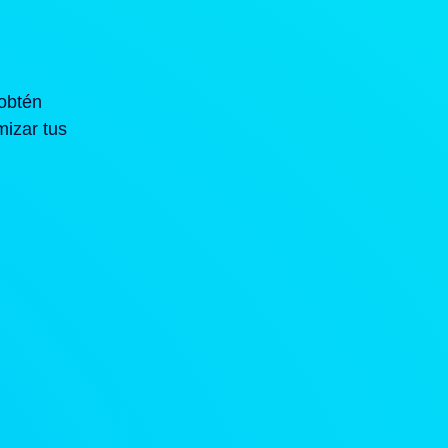
obtén
mizar tus