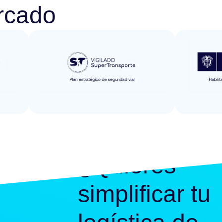
rcado
¿Quieres
simplificar tu