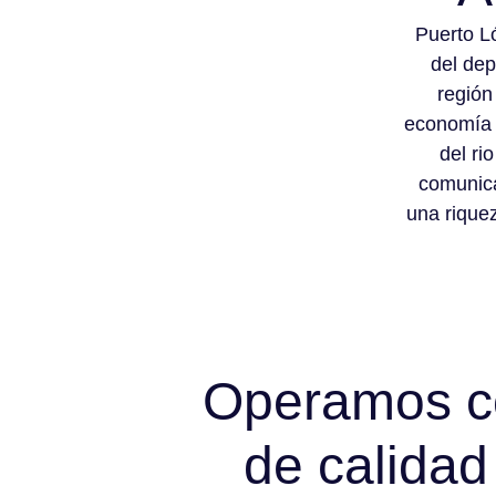
Puerto L
del dep
región
economía e
del ri
comunica
una rique
Operamos co
de calidad