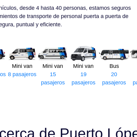
hículos, desde 4 hasta 40 personas, estamos seguros
mientos de transporte de personal puerta a puerta de
gura, puntual y eficiente.
Mini van
Mini van
Mini van
Bus
ros
8 pasajeros
15
19
20
pasajeros
pasajeros
pasajeros
p
cerca de Puerto Lóp