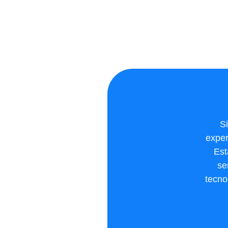
S
exper
Est
se
tecno