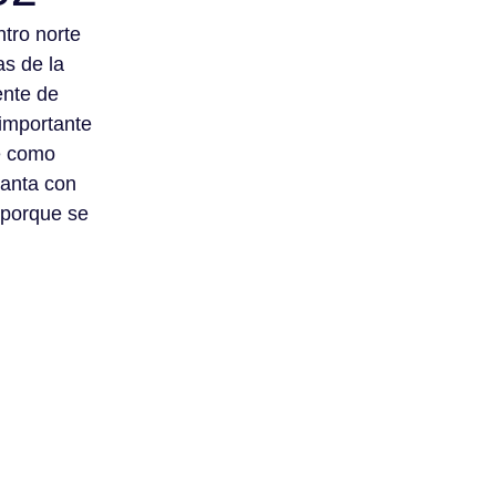
tro norte
as de la
ente de
 importante
ve como
uanta con
 porque se