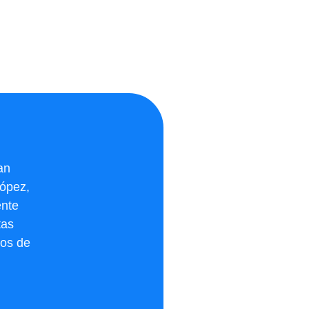
an
López,
ente
tas
ios de