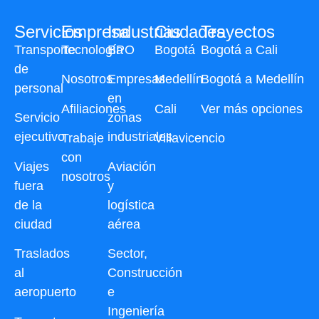
Servicios
Empresa
Industrias
Ciudades
Trayectos
Transporte
Tecnología
BPO
Bogotá
Bogotá a Cali
de
Nosotros
Empresas
Medellín
Bogotá a Medellín
personal
en
Afiliaciones
Cali
Ver más opciones
Servicio
zonas
ejecutivo
industriales
Trabaje
Villavicencio
con
Viajes
Aviación
nosotros
fuera
y
de la
logística
ciudad
aérea
Traslados
Sector,
al
Construcción
aeropuerto
e
Ingeniería