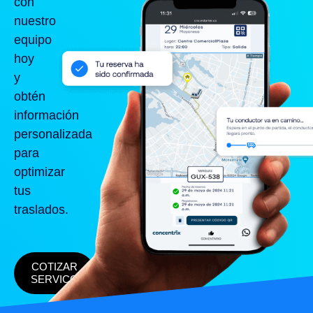
con
nuestro
equipo
hoy
y
obtén
información
personalizada
para
optimizar
tus
traslados.
COTIZAR
SERVICO