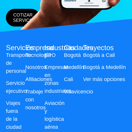
COTIZAR
SERVICO
Servicios
Empresa
Industrias
Ciudades
Trayectos
Transporte
Tecnología
BPO
Bogotá
Bogotá a Cali
de
Nosotros
Empresas
Medellín
Bogotá a Medellín
personal
en
Afiliaciones
Cali
Ver más opciones
Servicio
zonas
ejecutivo
industriales
Trabaje
Villavicencio
con
Viajes
Aviación
nosotros
fuera
y
de la
logística
ciudad
aérea