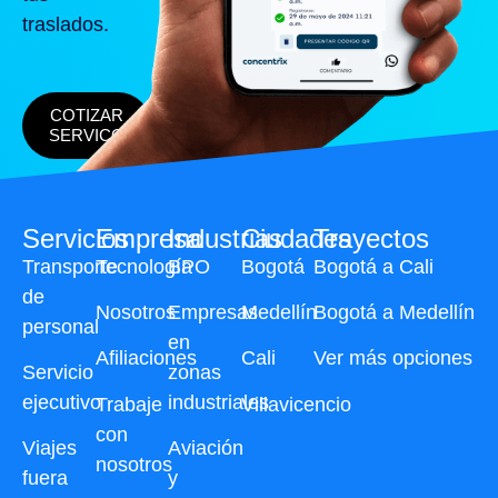
traslados.
COTIZAR
SERVICO
Servicios
Empresa
Industrias
Ciudades
Trayectos
Transporte
Tecnología
BPO
Bogotá
Bogotá a Cali
de
Nosotros
Empresas
Medellín
Bogotá a Medellín
personal
en
Afiliaciones
Cali
Ver más opciones
Servicio
zonas
ejecutivo
industriales
Trabaje
Villavicencio
con
Viajes
Aviación
nosotros
fuera
y